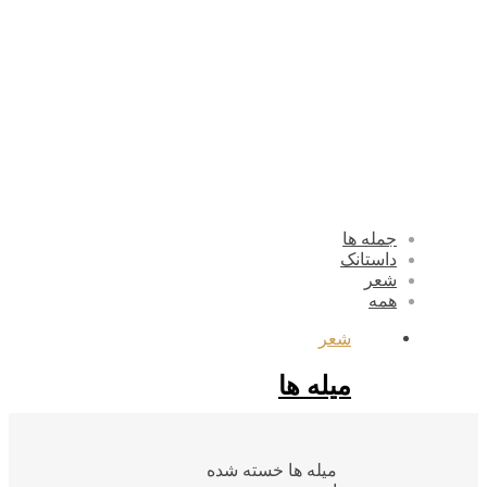
جمله ها
داستانک
شعر
همه
شعر
میله ها
میله ها خسته شده