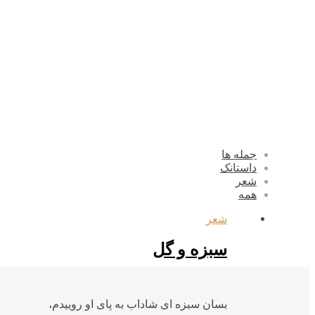
جمله ها
داستانک
شعر
همه
شعر
سبزه و گل
بسان سبزه ای شاداب به پای او روییدم،