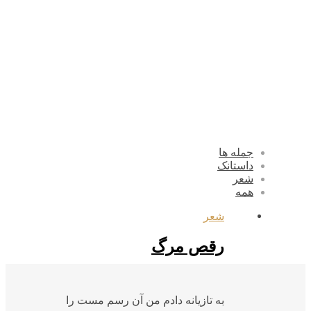
جمله ها
داستانک
شعر
همه
شعر
رقص مرگ
به تازیانه دادم من آن رسم مست را