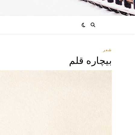
شعر
بیچاره قلم