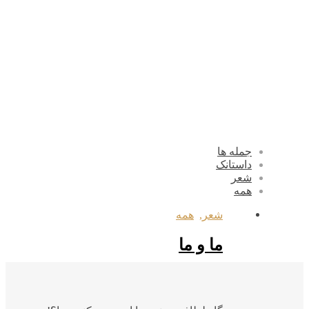
جمله ها
داستانک
شعر
همه
شعر
,
همه
ما و ما