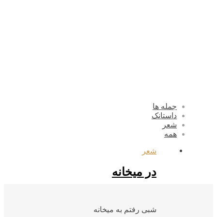
جمله ها
داستانک
شعر
همه
شعر
در میخانه
شبی رفتم به میخانه