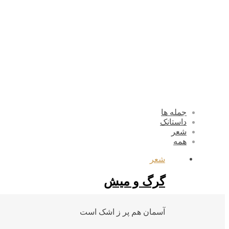
جمله ها
داستانک
شعر
همه
شعر
گرگ و میش
آسمان هم پر ز اشک است