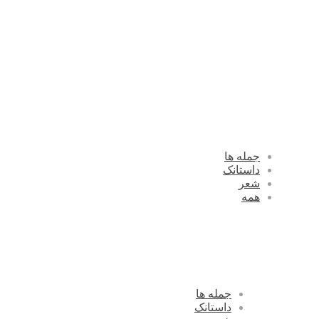
جمله ها
داستانک
شعر
همه
جمله ها
داستانک