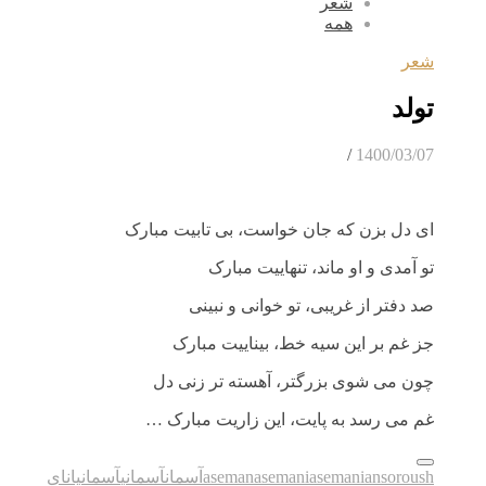
شعر
همه
شعر
تولد
/
1400/03/07
ای دل بزن که جان خواست، بی تابیت مبارک
تو آمدی و او ماند، تنهاییت مبارک
صد دفتر از غریبی، تو خوانی و نبینی
جز غم بر این سیه خط، بیناییت مبارک
چون می شوی بزرگتر، آهسته تر زنی دل
غم می رسد به پایت، این زاریت مبارک …
soroush
asemanian
asemani
aseman
آسمان
آسمانی
آسمانیان
ای