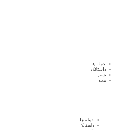
جمله ها
داستانک
شعر
همه
جمله ها
داستانک