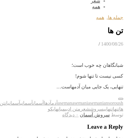
شعر
همه
جمله ها
,
همه
تن ها
/
1400/08/26
شبانگاهان چه خوب است؛
کسی نیست تا تنها شوم!
تنهایی، یک جایی میان آدمهاست…
soroush
asemanian
asemani
aseman
آدم
آدها
آسمان
آسمانی
آسمانیان
تن
ها
تنها
تنهایی
سروش
شعر
متن ادبی
میان
هایکو
توسط
سروش آسمان
۰ دیدگاه
Leave a Reply