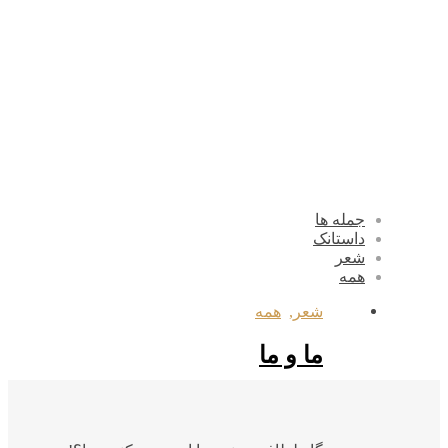
جمله ها
داستانک
شعر
همه
شعر
,
همه
ما و ما